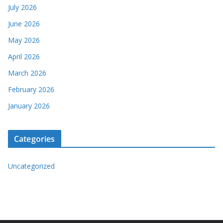
July 2026
June 2026
May 2026
April 2026
March 2026
February 2026
January 2026
Categories
Uncategorized