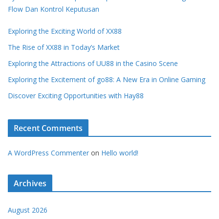
Flow Dan Kontrol Keputusan
Exploring the Exciting World of XX88
The Rise of XX88 in Today’s Market
Exploring the Attractions of UU88 in the Casino Scene
Exploring the Excitement of go88: A New Era in Online Gaming
Discover Exciting Opportunities with Hay88
Recent Comments
A WordPress Commenter
on
Hello world!
Archives
August 2026