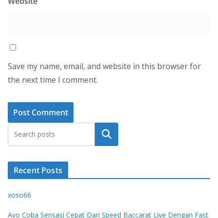
Website
Save my name, email, and website in this browser for
the next time I comment.
Search
Recent Posts
xoso66
Ayo Coba Sensasi Cepat Dari Speed Baccarat Live Dengan Fast